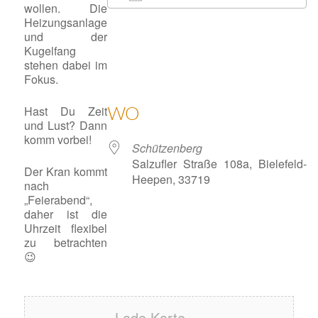
wollen. Die
ICS herunterladen
Google Kalender
iCalendar
Office 365
Outlook 
Heizungsanlage
und der
Kugelfang
stehen dabei im
Fokus.
Hast Du Zeit
WO
und Lust? Dann
komm vorbei!
Schützenberg
Salzufler Straße 108a, Bielefeld-
Der Kran kommt
Heepen, 33719
nach
„Feierabend“,
daher ist die
Uhrzeit flexibel
zu betrachten
😉
Lade Karte ...